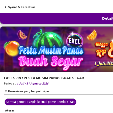
FASTSPIN : PESTA MUSIM PANAS BUAH SEGAR
Periode :
1 Juli - 31 Agustus 2026
Permainan yang berpartisipasi
Semua game Fastspin kecuali game Tembak Ikan
Aturan :
Total hadiah Rp 888,888,888.
1 EXP = Rp.16,500.
Syarat & Ketentuan
Detai