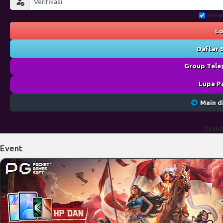
Deskt
Event
PGSOFT : MERDEKA KE 81 !
Periode:
1 - 31 Agustus 2026
Undian Gadget
Xiaomi Redmi Note 15
Samsung Galaxy A07
Xiaomi Redmi Pad 2
Lenovo Motopad 60 Neo