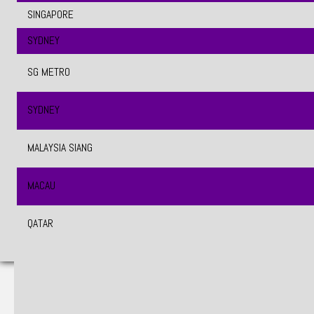
MACAU
QATAR