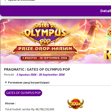
PRAGMATIC : GATES OF OLYMPUS POP
Periode :
3 Agustus 2026 - 28 September 2026
Permainan yang berpartisipasi
GATES OF OLYMPUS POP
Aturan :
Total hadiah senilai Rp 68,780,250,000.
Syarat & Ketentuan
Detai