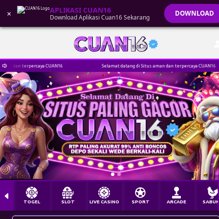
APLIKASI CUAN16
×
DOWNLOAD
vl****qe Berhasil Withdraw Rp 967.000,00
Download Aplikasi Cuan16 Sekarang
 dan terpercaya CUAN16
Selamat datang di Situs aman dan terpercaya CUAN16
TOGEL
SLOT
LIVE CASINO
SPORT
ARCADE
SABU