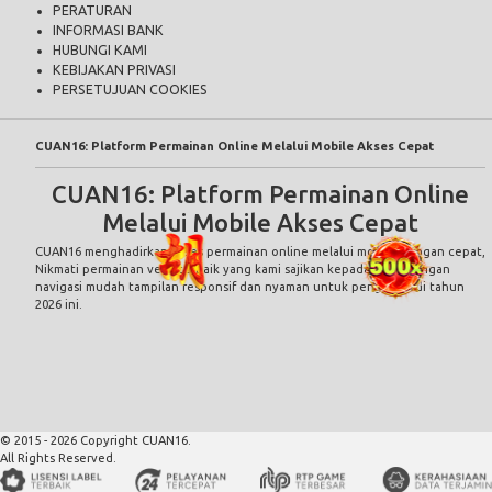
PERATURAN
INFORMASI BANK
HUBUNGI KAMI
KEBIJAKAN PRIVASI
PERSETUJUAN COOKIES
CUAN16: Platform Permainan Online Melalui Mobile Akses Cepat
CUAN16: Platform Permainan Online
Melalui Mobile Akses Cepat
CUAN16
menghadirkan akses permainan online melalui mobile dengan cepat,
Nikmati permainan versi terbaik yang kami sajikan kepada anda dengan
navigasi mudah tampilan responsif dan nyaman untuk pengguna di tahun
2026 ini.
© 2015 - 2026 Copyright CUAN16.
All Rights Reserved.