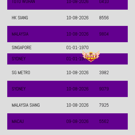
TOTO WUHAN
10-08-2026
0410
HK SIANG
10-08-2026
8556
MALAYSIA
10-08-2026
9804
SINGAPORE
01-01-1970
SYDNEY
01-01-1970
SG METRO
10-08-2026
3982
SYDNEY
10-08-2026
9079
MALAYSIA SIANG
10-08-2026
7925
MACAU
09-08-2026
5562